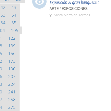
Exposición El gran banquete II
42
43
ARTE / EXPOSICIONES
63
64
Santa Marta de Tormes
84
85
04
105
1
122
8
139
5
156
2
173
9
190
6
207
3
224
0
241
7
258
4
275