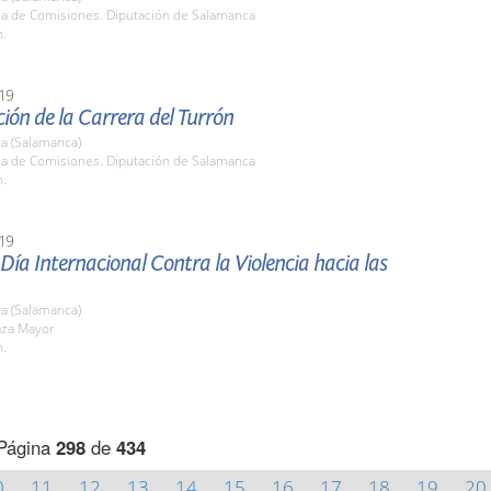
ala de Comisiones. Diputación de Salamanca
h.
19
ión de la Carrera del Turrón
a (Salamanca)
ala de Comisiones. Diputación de Salamanca
h.
19
 Día Internacional Contra la Violencia hacia las
a (Salamanca)
aza Mayor
h.
Página
298
de
434
0
11
12
13
14
15
16
17
18
19
20