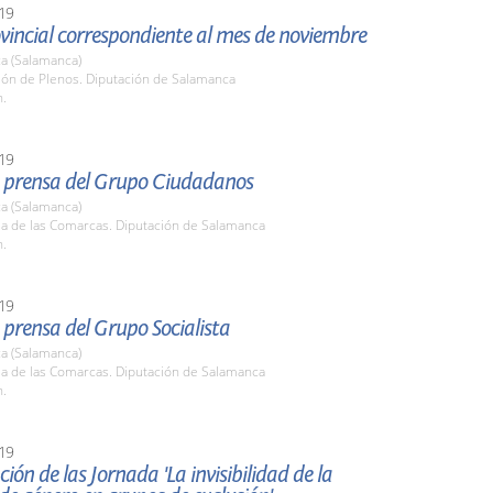
19
vincial correspondiente al mes de noviembre
a (Salamanca)
lón de Plenos. Diputación de Salamanca
h.
19
 prensa del Grupo Ciudadanos
a (Salamanca)
la de las Comarcas. Diputación de Salamanca
h.
19
prensa del Grupo Socialista
a (Salamanca)
la de las Comarcas. Diputación de Salamanca
h.
19
ión de las Jornada 'La invisibilidad de la