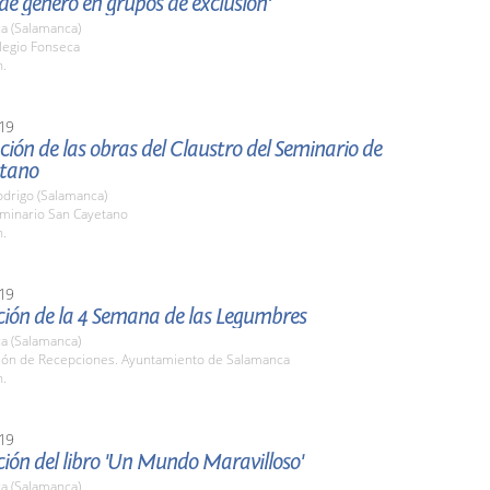
 de género en grupos de exclusión'
a (Salamanca)
legio Fonseca
h.
19
ión de las obras del Claustro del Seminario de
tano
odrigo (Salamanca)
eminario San Cayetano
h.
19
ción de la 4 Semana de las Legumbres
a (Salamanca)
alón de Recepciones. Ayuntamiento de Salamanca
h.
19
ión del libro 'Un Mundo Maravilloso'
a (Salamanca)