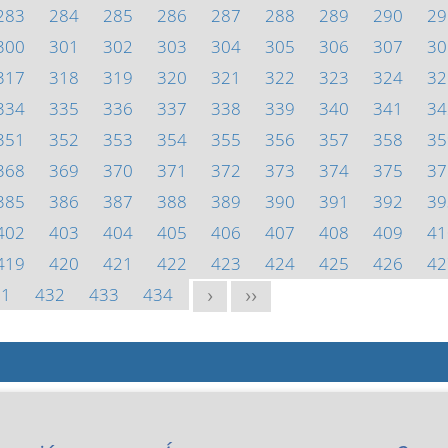
283
284
285
286
287
288
289
290
29
300
301
302
303
304
305
306
307
30
317
318
319
320
321
322
323
324
32
334
335
336
337
338
339
340
341
34
351
352
353
354
355
356
357
358
35
368
369
370
371
372
373
374
375
37
385
386
387
388
389
390
391
392
39
402
403
404
405
406
407
408
409
41
419
420
421
422
423
424
425
426
42
31
432
433
434
>
>>