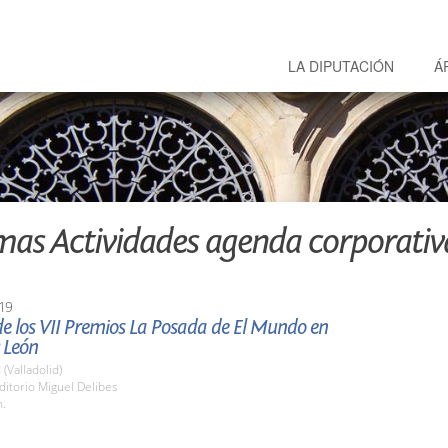
LA DIPUTACIÓN
Á
mas Actividades agenda corporativ
19
e los VII Premios La Posada de El Mundo en
y León
 (Valladolid)
ditorio Miguel Delibes
h.