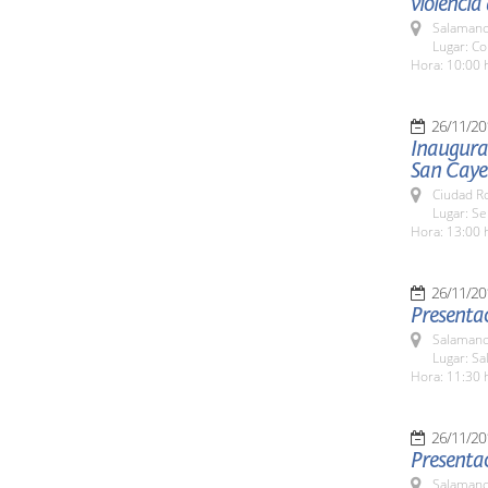
violencia
Salamanc
Lugar: Co
Hora: 10:00 
26/11/20
Inaugurac
San Caye
Ciudad R
Lugar: S
Hora: 13:00 
26/11/20
Presenta
Salamanc
Lugar: S
Hora: 11:30 
26/11/20
Presentac
Salamanc