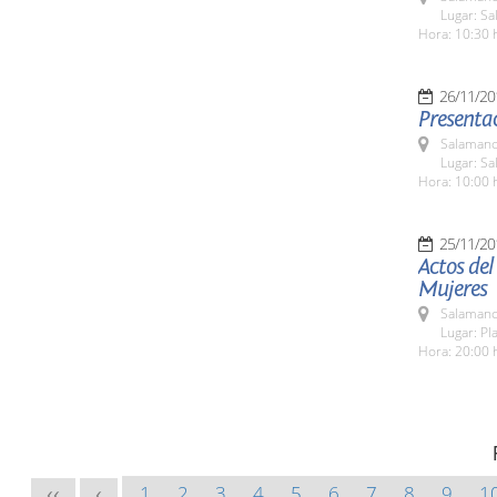
Lugar: S
Hora: 10:30 
26/11/20
Presentac
Salamanc
Lugar: S
Hora: 10:00 
25/11/20
Actos del
Mujeres
Salamanc
Lugar: Pl
Hora: 20:00 
1
2
3
4
5
6
7
8
9
1
<<
<