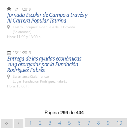
17/11/2019
Jornada Escolar de Campo a través y
III Carrera Popular Taurina
Castro Enriquez Aldehuela de la Bóveda
(Salamanca)
Hora: 11:00 y 13:00 h.
16/11/2019
Entrega de las ayudas económicas
2019 otorgadas por la Fundación
Rodríguez Fabrés
Salamanca (Salamanca)
Lugar: Fundación Rodríguez Fabrés
Hora: 13:00 h.
Página
299
de
434
1
2
3
4
5
6
7
8
9
10
<<
<