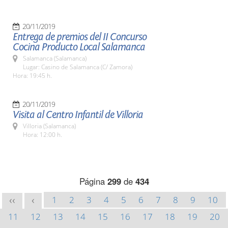
20/11/2019
Entrega de premios del II Concurso
Cocina Producto Local Salamanca
Salamanca (Salamanca)
Lugar: Casino de Salamanca (C/ Zamora)
Hora: 19:45 h.
20/11/2019
Visita al Centro Infantil de Villoria
Villoria (Salamanca)
Hora: 12:00 h.
Página
299
de
434
1
2
3
4
5
6
7
8
9
10
<<
<
11
12
13
14
15
16
17
18
19
20