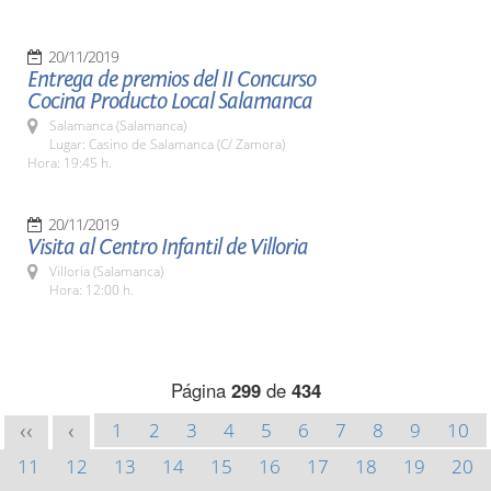
20/11/2019
Entrega de premios del II Concurso
Cocina Producto Local Salamanca
Salamanca (Salamanca)
Lugar: Casino de Salamanca (C/ Zamora)
Hora: 19:45 h.
20/11/2019
Visita al Centro Infantil de Villoria
Villoria (Salamanca)
Hora: 12:00 h.
Página
299
de
434
1
2
3
4
5
6
7
8
9
10
<<
<
11
12
13
14
15
16
17
18
19
20