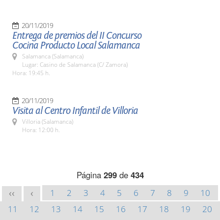
20/11/2019
Entrega de premios del II Concurso
Cocina Producto Local Salamanca
Salamanca (Salamanca)
Lugar: Casino de Salamanca (C/ Zamora)
Hora: 19:45 h.
20/11/2019
Visita al Centro Infantil de Villoria
Villoria (Salamanca)
Hora: 12:00 h.
Página
299
de
434
1
2
3
4
5
6
7
8
9
10
<<
<
11
12
13
14
15
16
17
18
19
20