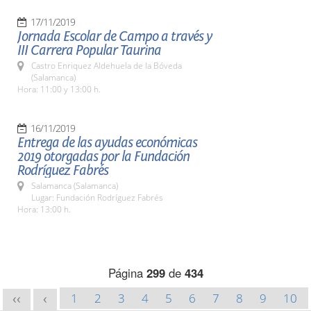
17/11/2019
Jornada Escolar de Campo a través y
III Carrera Popular Taurina
Castro Enriquez Aldehuela de la Bóveda
(Salamanca)
Hora: 11:00 y 13:00 h.
16/11/2019
Entrega de las ayudas económicas
2019 otorgadas por la Fundación
Rodríguez Fabrés
Salamanca (Salamanca)
Lugar: Fundación Rodríguez Fabrés
Hora: 13:00 h.
Página
299
de
434
1
2
3
4
5
6
7
8
9
10
<<
<