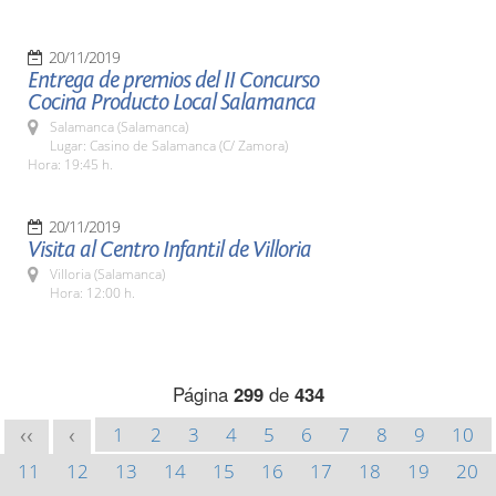
20/11/2019
Entrega de premios del II Concurso
Cocina Producto Local Salamanca
Salamanca (Salamanca)
Lugar: Casino de Salamanca (C/ Zamora)
Hora: 19:45 h.
20/11/2019
Visita al Centro Infantil de Villoria
Villoria (Salamanca)
Hora: 12:00 h.
Página
299
de
434
1
2
3
4
5
6
7
8
9
10
<<
<
11
12
13
14
15
16
17
18
19
20