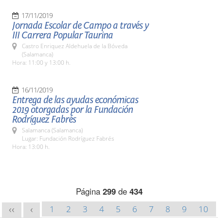
17/11/2019
Jornada Escolar de Campo a través y
III Carrera Popular Taurina
Castro Enriquez Aldehuela de la Bóveda
(Salamanca)
Hora: 11:00 y 13:00 h.
16/11/2019
Entrega de las ayudas económicas
2019 otorgadas por la Fundación
Rodríguez Fabrés
Salamanca (Salamanca)
Lugar: Fundación Rodríguez Fabrés
Hora: 13:00 h.
Página
299
de
434
1
2
3
4
5
6
7
8
9
10
<<
<