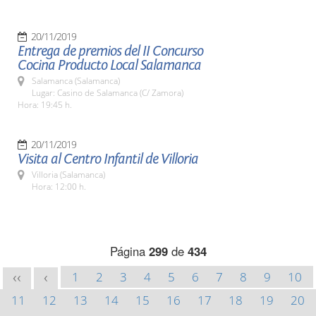
20/11/2019
Entrega de premios del II Concurso
Cocina Producto Local Salamanca
Salamanca (Salamanca)
Lugar: Casino de Salamanca (C/ Zamora)
Hora: 19:45 h.
20/11/2019
Visita al Centro Infantil de Villoria
Villoria (Salamanca)
Hora: 12:00 h.
Página
299
de
434
1
2
3
4
5
6
7
8
9
10
<<
<
11
12
13
14
15
16
17
18
19
20