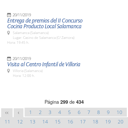
20/11/2019
Entrega de premios del II Concurso
Cocina Producto Local Salamanca
Salamanca (Salamanca)
Lugar: Casino de Salamanca (C/ Zamora)
Hora: 19:45 h.
20/11/2019
Visita al Centro Infantil de Villoria
Villoria (Salamanca)
Hora: 12:00 h.
Página
299
de
434
1
2
3
4
5
6
7
8
9
10
<<
<
11
12
13
14
15
16
17
18
19
20