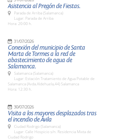
Asistencia al Pregón de Fiestas.
Parada de Arriba (Salamanca)
Lugar: Parada de Arriba
Hora: 20:00 h.
31/07/2026
Conexión del municipio de Santa
Marta de Tormes a la red de
abastecimiento de agua de
Salamanca.
Salamanca (Salamanca)
Lugar: Estación Tratamiento de Agua Potable de
Salamanca (Avda.Aldehuela,44) Salamanca
Hora: 12:30 h.
30/07/2026
Visita a los mayores desplazados tras
el incendio de Ávila
Ciudad Rodrigo (Salamanca)
Lugar: Calle Hospicio s/n. Residencia Mixta de
Ciudad Rodrigo