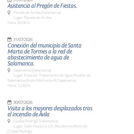
Asistencia al Pregón de Fiestas.
Parada de Arriba (Salamanca)
Lugar: Parada de Arriba
Hora: 20:00 h.
31/07/2026
Conexión del municipio de Santa
Marta de Tormes a la red de
abastecimiento de agua de
Salamanca.
Salamanca (Salamanca)
Lugar: Estación Tratamiento de Agua Potable de
Salamanca (Avda.Aldehuela,44) Salamanca
Hora: 12:30 h.
30/07/2026
Visita a los mayores desplazados tras
el incendio de Ávila
Ciudad Rodrigo (Salamanca)
Lugar: Calle Hospicio s/n. Residencia Mixta de
Ciudad Rodrigo