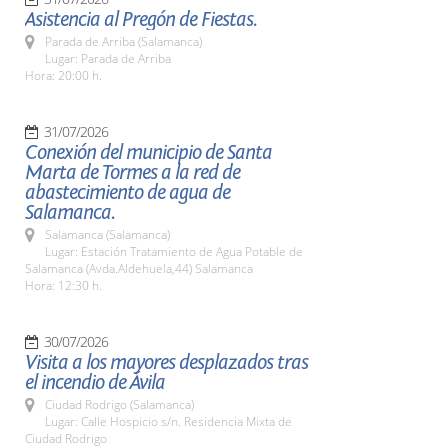
Asistencia al Pregón de Fiestas.
Parada de Arriba (Salamanca)
Lugar: Parada de Arriba
Hora: 20:00 h.
31/07/2026
Conexión del municipio de Santa
Marta de Tormes a la red de
abastecimiento de agua de
Salamanca.
Salamanca (Salamanca)
Lugar: Estación Tratamiento de Agua Potable de
Salamanca (Avda.Aldehuela,44) Salamanca
Hora: 12:30 h.
30/07/2026
Visita a los mayores desplazados tras
el incendio de Ávila
Ciudad Rodrigo (Salamanca)
Lugar: Calle Hospicio s/n. Residencia Mixta de
Ciudad Rodrigo