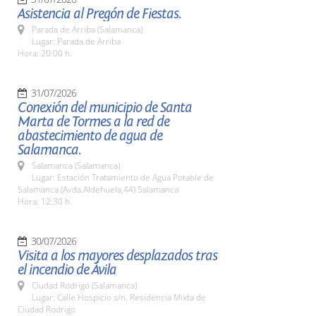
Asistencia al Pregón de Fiestas.
Parada de Arriba (Salamanca)
Lugar: Parada de Arriba
Hora: 20:00 h.
31/07/2026
Conexión del municipio de Santa
Marta de Tormes a la red de
abastecimiento de agua de
Salamanca.
Salamanca (Salamanca)
Lugar: Estación Tratamiento de Agua Potable de
Salamanca (Avda.Aldehuela,44) Salamanca
Hora: 12:30 h.
30/07/2026
Visita a los mayores desplazados tras
el incendio de Ávila
Ciudad Rodrigo (Salamanca)
Lugar: Calle Hospicio s/n. Residencia Mixta de
Ciudad Rodrigo