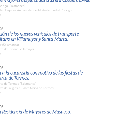
los mayores desplazados tras el incendio de Ávila
odrigo (Salamanca)
lle Hospicio s/n. Residencia Mixta de Ciudad Rodrigo
h.
26
ión de los nuevos vehículos de transporte
itano en Villamayor y Santa Marta.
r (Salamanca)
aza de España. Villamayor
h.
26
a a la eucaristía con motivo de las fiestas de
rta de Tormes.
rta de Tormes (Salamanca)
aza de la Iglesia. Santa Marta de Tormes
h.
26
la Residencia de Mayores de Masueco.