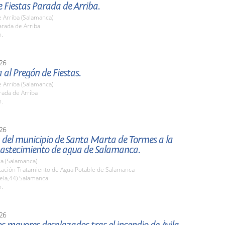
 Fiestas Parada de Arriba.
 Arriba (Salamanca)
rada de Arriba
h.
26
a al Pregón de Fiestas.
 Arriba (Salamanca)
rada de Arriba
h.
26
 del municipio de Santa Marta de Tormes a la
bastecimiento de agua de Salamanca.
a (Salamanca)
stación Tratamiento de Agua Potable de Salamanca
ela,44) Salamanca
h.
26