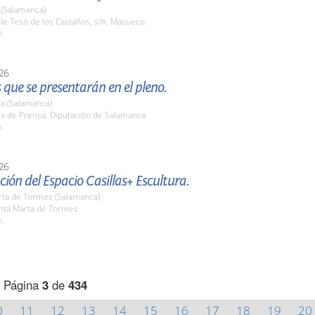
(Salamanca)
lle Teso de los Castaños, s/n, Masueco.
h.
26
que se presentarán en el pleno.
a (Salamanca)
la de Prensa. Diputación de Salamanca
h.
26
ión del Espacio Casillas+ Escultura.
rta de Tormes (Salamanca)
anta Marta de Tormes
h.
Página
3
de
434
0
11
12
13
14
15
16
17
18
19
20