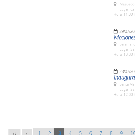
Masueco 
Lugar: Ca
Hora: 11:00 
29/07/20
Mociones 
Salamanc
Lugar: Sa
Hora: 10:00 
28/07/20
Inaugurac
Santa Ma
Lugar: S
Hora: 12:00 
1
2
3
4
5
6
7
8
9
1
<<
<