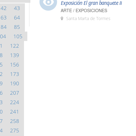
Exposición El gran banquete II
42
43
ARTE / EXPOSICIONES
63
64
Santa Marta de Tormes
84
85
04
105
1
122
8
139
5
156
2
173
9
190
6
207
3
224
0
241
7
258
4
275