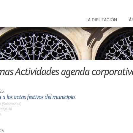
LA DIPUTACIÓN
Á
mas Actividades agenda corporativ
26
 a los actos festivos del municipio.
a (Salamanca)
rdáguila
h.
26