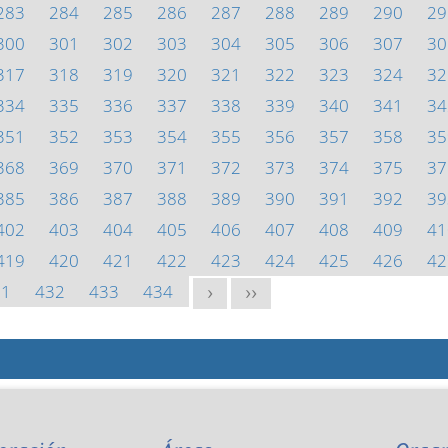
283
284
285
286
287
288
289
290
29
300
301
302
303
304
305
306
307
30
317
318
319
320
321
322
323
324
32
334
335
336
337
338
339
340
341
34
351
352
353
354
355
356
357
358
35
368
369
370
371
372
373
374
375
37
385
386
387
388
389
390
391
392
39
402
403
404
405
406
407
408
409
41
419
420
421
422
423
424
425
426
42
31
432
433
434
>
>>