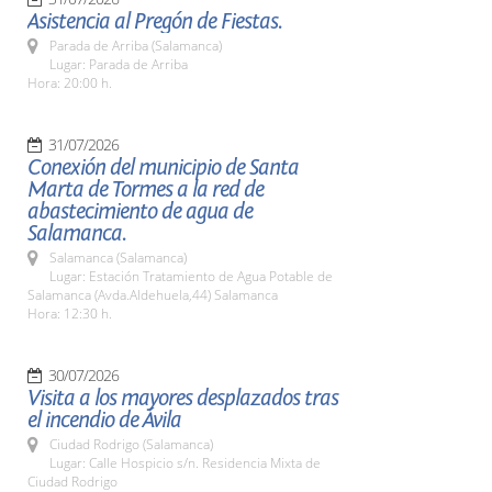
Asistencia al Pregón de Fiestas.
Parada de Arriba (Salamanca)
Lugar: Parada de Arriba
Hora: 20:00 h.
31/07/2026
Conexión del municipio de Santa
Marta de Tormes a la red de
abastecimiento de agua de
Salamanca.
Salamanca (Salamanca)
Lugar: Estación Tratamiento de Agua Potable de
Salamanca (Avda.Aldehuela,44) Salamanca
Hora: 12:30 h.
30/07/2026
Visita a los mayores desplazados tras
el incendio de Ávila
Ciudad Rodrigo (Salamanca)
Lugar: Calle Hospicio s/n. Residencia Mixta de
Ciudad Rodrigo