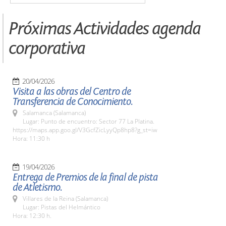
Próximas Actividades agenda
corporativa
20/04/2026
Visita a las obras del Centro de
Transferencia de Conocimiento.
Salamanca (Salamanca)
Lugar: Punto de encuentro: Sector 77 La Platina.
https://maps.app.goo.gl/V3GcfZicLyyQp8hp8?g_st=iw
Hora: 11:30 h
19/04/2026
Entrega de Premios de la final de pista
de Atletismo.
Villares de la Reina (Salamanca)
Lugar: Pistas del Helmántico
Hora: 12:30 h.