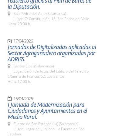
reabierto gracias al Plan de Bares de
la Diputación.
San Pedro del Valle (Salamanca)
Lugar: C/ Constitución, 18. San Pedro del Valle
Hora: 20:00 h.
17/04/2026
Jornadas de Digitalizadas aplicadas al
Sector Agroganadero organizadas por
ADRISS.
Santos (Los) (Salamanca)
Lugar: Salón de Actos del Edificio del Teleclub,
C/Sierra de Francia, 62. Los Santos
Hora: 17:00 h.
16/04/2026
I Jornada de Modernización para
Ciudadanos y Ayuntamientos en el
Medio Rural.
Fuente de San Esteban (La) (Salamanca)
Lugar: Hogar del Jubilado. La Fuente de San
Esteban