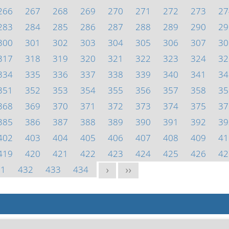
266
267
268
269
270
271
272
273
27
283
284
285
286
287
288
289
290
29
300
301
302
303
304
305
306
307
30
317
318
319
320
321
322
323
324
32
334
335
336
337
338
339
340
341
34
351
352
353
354
355
356
357
358
35
368
369
370
371
372
373
374
375
37
385
386
387
388
389
390
391
392
39
402
403
404
405
406
407
408
409
41
419
420
421
422
423
424
425
426
42
31
432
433
434
>
>>