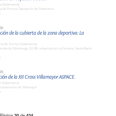
a (Salamanca)
la de Prensa. Diputación de Salamanca
h.
26
ión de la cubierta de la zona deportiva: La
rta de Tormes (Salamanca)
enida de Edimburgo, 82-88, urbanización La Fontana. Santa Marta
h.
26
ión de la XII Cross Villamayor ASPACE.
r (Salamanca)
untamiento de Villamayor
h.
Página
30
de
434