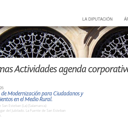
LA DIPUTACIÓN
Á
mas Actividades agenda corporativ
26
a de Modernización para Ciudadanos y
entos en el Medio Rural.
 San Esteban (La) (Salamanca)
gar del Jubilado. La Fuente de San Esteban
h.