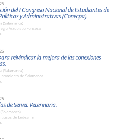
26
ión del I Congreso Nacional de Estudiantes de
Políticas y Administrativas (Conecpa).
a (Salamanca)
olegio Arzobispo Fonseca
h.
26
ara reivindicar la mejora de las conexiones
as.
a (Salamanca)
yuntamiento de Salamanca
h.
26
as de Servet Veterinaria.
(Salamanca)
ultiusos de Ledesma
h.