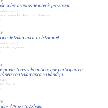
26
ón sobre asuntos de interés provincial.
a (Salamanca)
la de Prensa. Diputación de Salamanca
h.
26
ción de Salamanca Tech Summit.
a (Salamanca)
lacio de Congresos
h.
26
los productores salmantinos que participan en
urmets con Salamanca en Bandeja.
adrid)
EMA. Madrid
h.
26
ión: el Proyecto Arbolar.