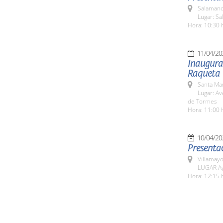
Salamanc
Lugar: Sa
Hora: 10:30 
11/04/20
Inaugurac
Raqueta
Santa Ma
Lugar: Av
de Tormes
Hora: 11:00 
10/04/20
Presentac
Villamayo
LUGAR Ay
Hora: 12:15 