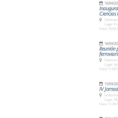
16/04/20
Inaugurac
Ciencias 
Salamanc
Lugar: C
Hora: 18:00 
16/04/20
Reunión p
ferroviari
Salamanc
Lugar: A
Hora: 11:00 
15/04/20
IV Jornad
Ledesma 
Lugar: M
Hora: 11:30 