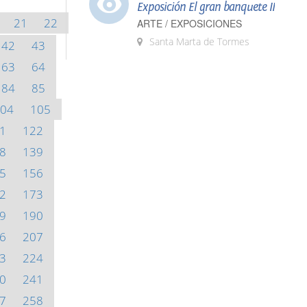
Exposición El gran banquete II
21
22
ARTE / EXPOSICIONES
Santa Marta de Tormes
42
43
63
64
84
85
04
105
1
122
8
139
5
156
2
173
9
190
6
207
3
224
0
241
7
258