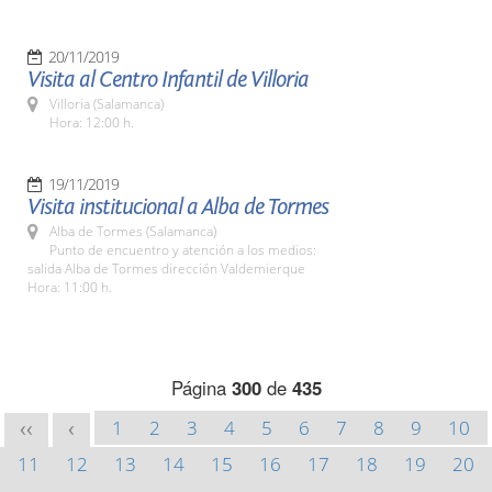
20/11/2019
Visita al Centro Infantil de Villoria
Villoria (Salamanca)
Hora: 12:00 h.
19/11/2019
Visita institucional a Alba de Tormes
Alba de Tormes (Salamanca)
Punto de encuentro y atención a los medios:
salida Alba de Tormes dirección Valdemierque
Hora: 11:00 h.
Página
300
de
435
1
2
3
4
5
6
7
8
9
10
<<
<
11
12
13
14
15
16
17
18
19
20