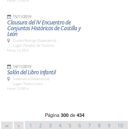
Hora: 17:00 h.
15/11/2019
Clausura del IV Encuentro de
Conjuntos Históricos de Castilla y
León
Ciudad Rodrigo (Salamanca)
Lugar: Parador de Turismo
Hora: 12:30 h.
14/11/2019
Salón del Libro Infantil
Salamanca (Salamanca)
Lugar: Teatro Liceo
Hora: 12:00 h.
Página
300
de
434
1
2
3
4
5
6
7
8
9
10
<<
<