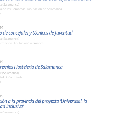
a (Salamanca)
la de las Comarcas. Diputación de Salamanca
h.
19
 de concejales y técnicos de Juventud
a (Salamanca)
ormación Diputación Salamanca
19
Premios Hostelería de Salamanca
r (Salamanca)
tel Doña Brígida
h.
19
ión a la provincia del proyecto 'Univerusal: la
ad inclusiva'
a (Salamanca)