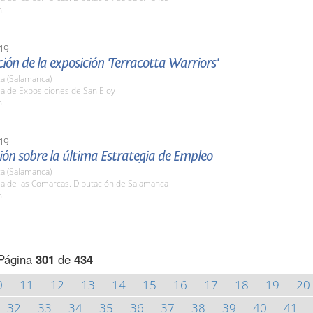
h.
19
ión de la exposición 'Terracotta Warriors'
a (Salamanca)
la de Exposiciones de San Eloy
h.
19
ón sobre la última Estrategia de Empleo
a (Salamanca)
la de las Comarcas. Diputación de Salamanca
h.
Página
301
de
434
0
11
12
13
14
15
16
17
18
19
20
32
33
34
35
36
37
38
39
40
41