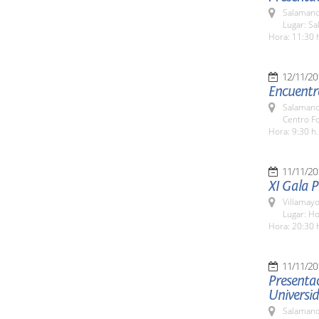
Salamanc
Lugar: Sa
Hora: 11:30 
12/11/20
Encuentro
Salamanc
Centro F
Hora: 9:30 h.
11/11/20
XI Gala 
Villamayo
Lugar: Ho
Hora: 20:30 
11/11/20
Presentac
Universid
Salamanc