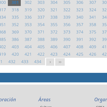
300
301
302
303
304
305
306
307
30
317
318
319
320
321
322
323
324
32
334
335
336
337
338
339
340
341
34
351
352
353
354
355
356
357
358
35
368
369
370
371
372
373
374
375
37
385
386
387
388
389
390
391
392
39
402
403
404
405
406
407
408
409
41
419
420
421
422
423
424
425
426
42
31
432
433
434
>
>>
oración
Áreas
Orga