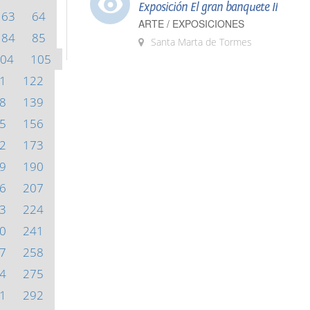
Exposición El gran banquete II
63
64
ARTE / EXPOSICIONES
84
85
Santa Marta de Tormes
04
105
1
122
8
139
5
156
2
173
9
190
6
207
3
224
0
241
7
258
4
275
1
292