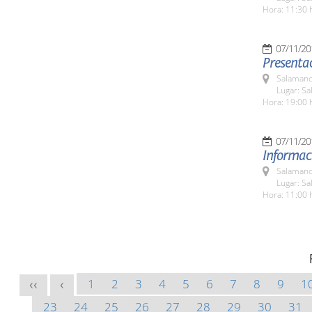
Hora: 11:30 
07/11/20
Presentac
Salamanc
Lugar: Sa
Hora: 19:00 
07/11/20
Informaci
Salamanc
Lugar: Sa
Hora: 11:00 
1
2
3
4
5
6
7
8
9
1
<<
<
23
24
25
26
27
28
29
30
31