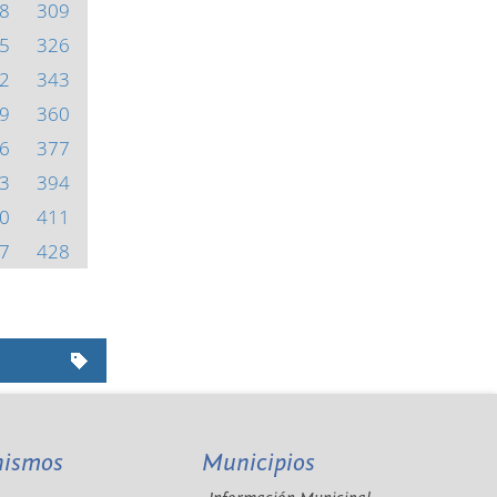
8
309
5
326
2
343
9
360
6
377
3
394
0
411
7
428
nismos
Municipios