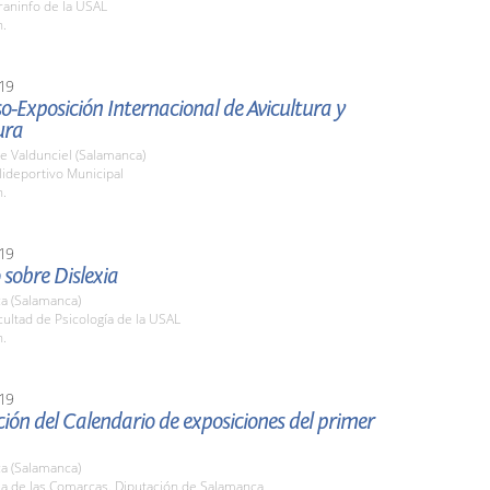
raninfo de la USAL
h.
19
o-Exposición Internacional de Avicultura y
ura
e Valdunciel (Salamanca)
lideportivo Municipal
h.
19
sobre Dislexia
a (Salamanca)
cultad de Psicología de la USAL
h.
19
ión del Calendario de exposiciones del primer
a (Salamanca)
la de las Comarcas. Diputación de Salamanca