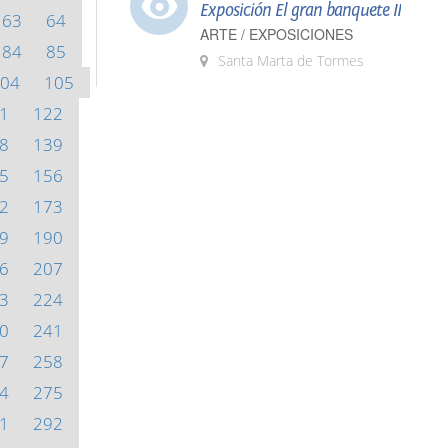
Exposición El gran banquete II
63
64
ARTE / EXPOSICIONES
84
85
Santa Marta de Tormes
04
105
1
122
8
139
5
156
2
173
9
190
6
207
3
224
0
241
7
258
4
275
1
292