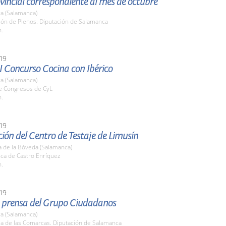
vincial correspondiente al mes de octubre
a (Salamanca)
lón de Plenos. Diputación de Salamanca
h.
19
I Concurso Cocina con Ibérico
a (Salamanca)
de Congresos de CyL
h.
19
ión del Centro de Testaje de Limusín
a de la Bóveda (Salamanca)
nca de Castro Enríquez
h.
19
 prensa del Grupo Ciudadanos
a (Salamanca)
la de las Comarcas. Diputación de Salamanca