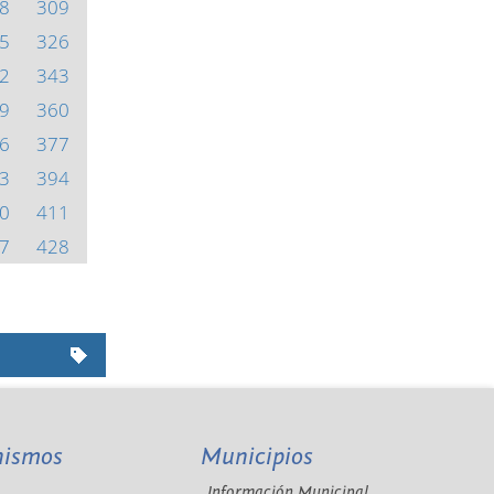
8
309
5
326
2
343
9
360
6
377
3
394
0
411
7
428
nismos
Municipios
Información Municipal