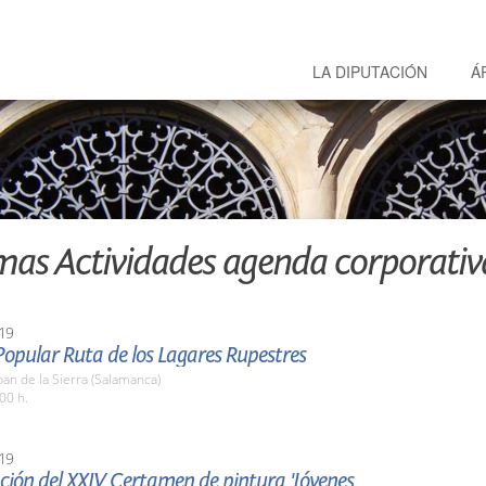
LA DIPUTACIÓN
Á
mas Actividades agenda corporativ
19
opular Ruta de los Lagares Rupestres
an de la Sierra (Salamanca)
00 h.
19
ción del XXIV Certamen de pintura 'Jóvenes