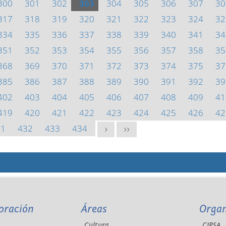
300
301
302
303
304
305
306
307
30
317
318
319
320
321
322
323
324
32
334
335
336
337
338
339
340
341
34
351
352
353
354
355
356
357
358
35
368
369
370
371
372
373
374
375
37
385
386
387
388
389
390
391
392
39
402
403
404
405
406
407
408
409
41
419
420
421
422
423
424
425
426
42
31
432
433
434
>
>>
oración
Áreas
Orga
Cultura
CIPSA