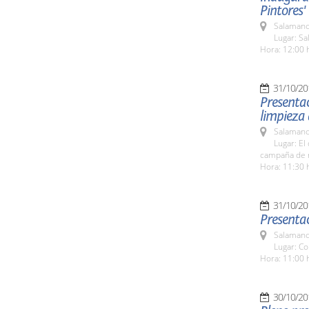
Pintores'
Salamanc
Lugar: Sa
Hora: 12:00 
31/10/20
Presentac
limpieza
Salamanc
Lugar: E
campaña de r
Hora: 11:30 
31/10/20
Presenta
Salamanc
Lugar: C
Hora: 11:00 
30/10/20