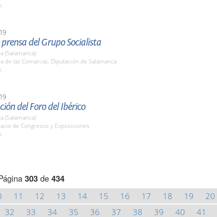
h.
19
prensa del Grupo Socialista
a (Salamanca)
la de las Comarcas. Diputación de Salamanca
h.
19
ión del Foro del Ibérico
a (Salamanca)
lacio de Congresos y Exposiciones
h.
Página
303
de
434
0
11
12
13
14
15
16
17
18
19
20
32
33
34
35
36
37
38
39
40
41