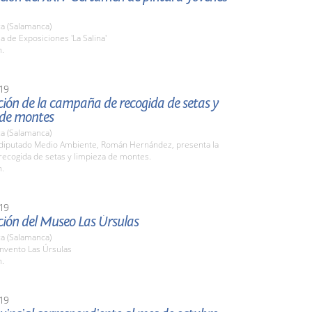
a (Salamanca)
la de Exposiciones 'La Salina'
h.
19
ión de la campaña de recogida de setas y
 de montes
a (Salamanca)
l diputado Medio Ambiente, Román Hernández, presenta la
ecogida de setas y limpieza de montes.
h.
19
ción del Museo Las Úrsulas
a (Salamanca)
onvento Las Úrsulas
h.
19