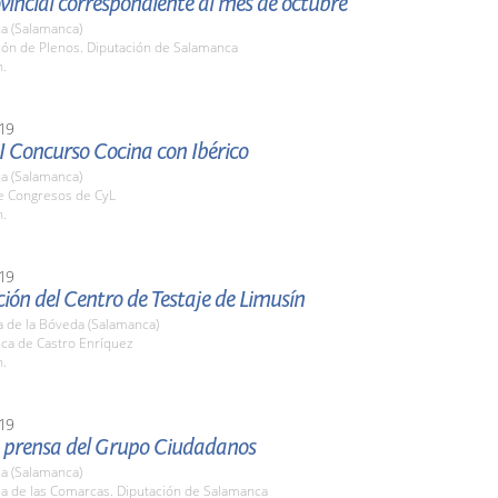
vincial correspondiente al mes de octubre
a (Salamanca)
lón de Plenos. Diputación de Salamanca
h.
19
I Concurso Cocina con Ibérico
a (Salamanca)
de Congresos de CyL
h.
19
ión del Centro de Testaje de Limusín
a de la Bóveda (Salamanca)
nca de Castro Enríquez
h.
19
 prensa del Grupo Ciudadanos
a (Salamanca)
la de las Comarcas. Diputación de Salamanca