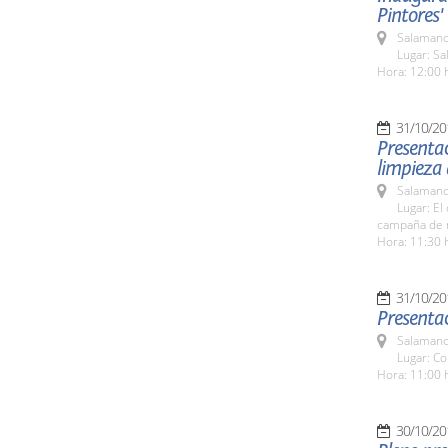
Pintores'
Salamanc
Lugar: Sa
Hora: 12:00 
31/10/20
Presentac
limpieza
Salamanc
Lugar: E
campaña de r
Hora: 11:30 
31/10/20
Presenta
Salamanc
Lugar: C
Hora: 11:00 
30/10/20