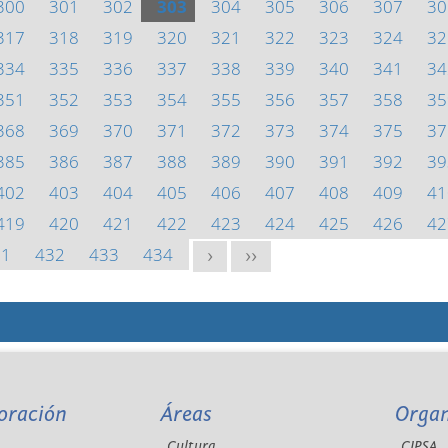
300
301
302
303
304
305
306
307
30
317
318
319
320
321
322
323
324
32
334
335
336
337
338
339
340
341
34
351
352
353
354
355
356
357
358
35
368
369
370
371
372
373
374
375
37
385
386
387
388
389
390
391
392
39
402
403
404
405
406
407
408
409
41
419
420
421
422
423
424
425
426
42
31
432
433
434
>
>>
oración
Áreas
Orga
Cultura
CIPSA