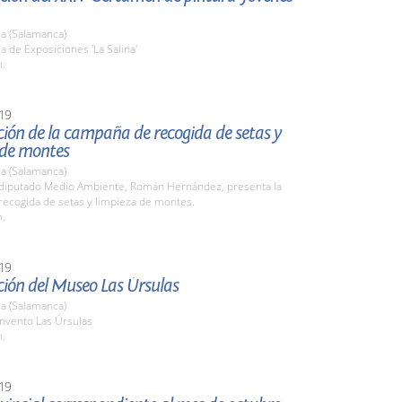
a (Salamanca)
la de Exposiciones 'La Salina'
h.
19
ión de la campaña de recogida de setas y
 de montes
a (Salamanca)
l diputado Medio Ambiente, Román Hernández, presenta la
ecogida de setas y limpieza de montes.
h.
19
ción del Museo Las Úrsulas
a (Salamanca)
onvento Las Úrsulas
h.
19