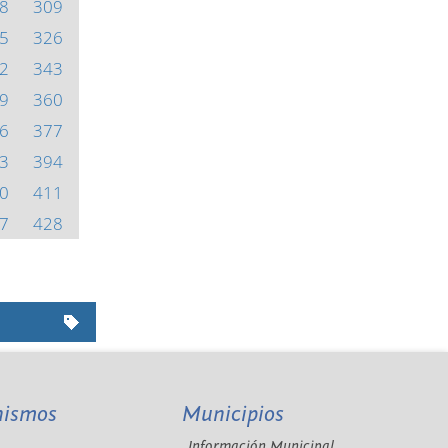
8
309
5
326
2
343
9
360
6
377
3
394
0
411
7
428
nismos
Municipios
Información Municipal