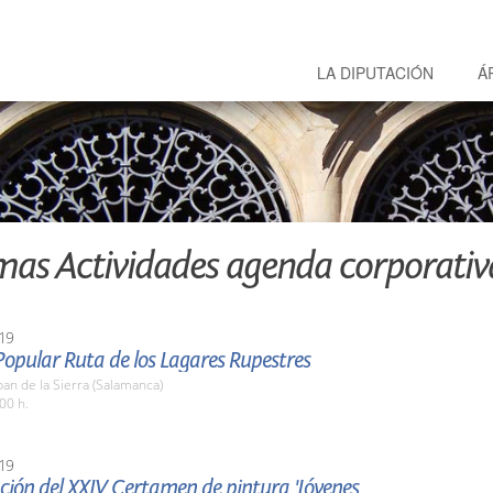
LA DIPUTACIÓN
Á
mas Actividades agenda corporativ
19
opular Ruta de los Lagares Rupestres
an de la Sierra (Salamanca)
00 h.
19
ción del XXIV Certamen de pintura 'Jóvenes