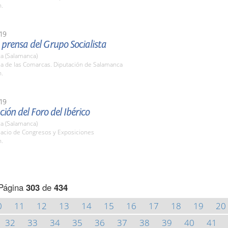
h.
19
prensa del Grupo Socialista
a (Salamanca)
la de las Comarcas. Diputación de Salamanca
h.
19
ión del Foro del Ibérico
a (Salamanca)
lacio de Congresos y Exposiciones
h.
Página
303
de
434
0
11
12
13
14
15
16
17
18
19
20
32
33
34
35
36
37
38
39
40
41