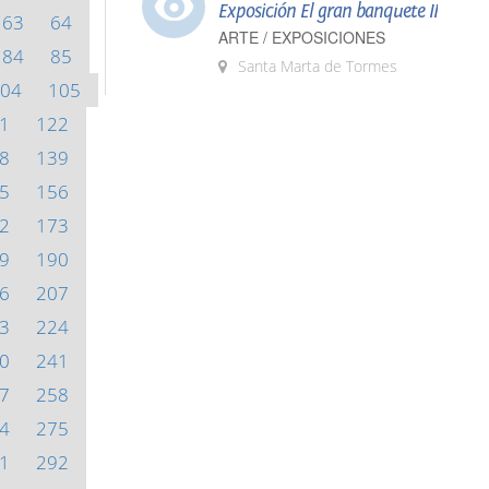
Exposición El gran banquete II
63
64
ARTE / EXPOSICIONES
84
85
Santa Marta de Tormes
04
105
1
122
8
139
5
156
2
173
9
190
6
207
3
224
0
241
7
258
4
275
1
292