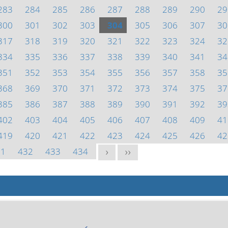
283
284
285
286
287
288
289
290
29
300
301
302
303
304
305
306
307
30
317
318
319
320
321
322
323
324
32
334
335
336
337
338
339
340
341
34
351
352
353
354
355
356
357
358
35
368
369
370
371
372
373
374
375
37
385
386
387
388
389
390
391
392
39
402
403
404
405
406
407
408
409
41
419
420
421
422
423
424
425
426
42
31
432
433
434
>
>>