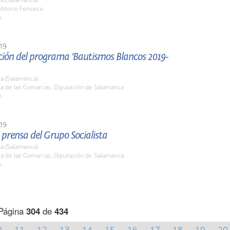
ditorio Fonseca
h.
19
ción del programa 'Bautismos Blancos 2019-
a (Salamanca)
la de las Comarcas. Diputación de Salamanca
h.
19
prensa del Grupo Socialista
a (Salamanca)
la de las Comarcas. Diputación de Salamanca
h.
Página
304
de
434
0
11
12
13
14
15
16
17
18
19
20