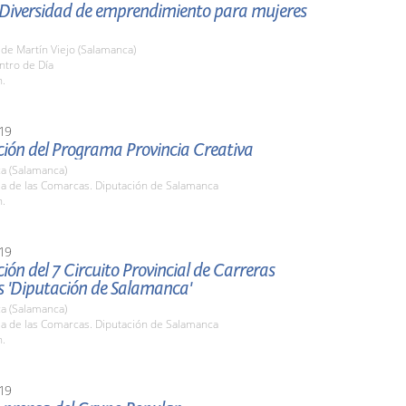
'Diversidad de emprendimiento para mujeres
o de Martín Viejo (Salamanca)
ntro de Día
h.
19
ción del Programa Provincia Creativa
a (Salamanca)
la de las Comarcas. Diputación de Salamanca
h.
19
ión del 7 Circuito Provincial de Carreras
s 'Diputación de Salamanca'
a (Salamanca)
la de las Comarcas. Diputación de Salamanca
h.
19