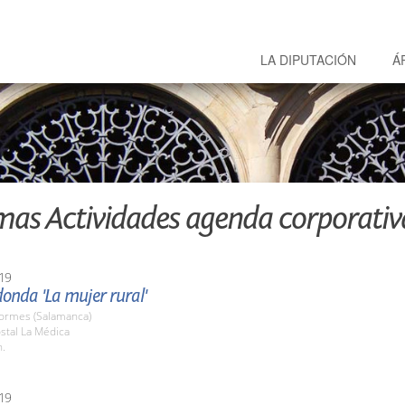
LA DIPUTACIÓN
Á
mas Actividades agenda corporativ
19
onda 'La mujer rural'
Tormes (Salamanca)
stal La Médica
h.
19