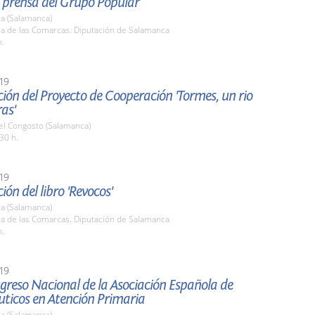
 prensa del Grupo Popular
a (Salamanca)
la de las Comarcas. Diputación de Salamanca
h.
19
ión del Proyecto de Cooperación 'Tormes, un rio
as'
el Congosto (Salamanca)
30 h.
19
ión del libro 'Revocos'
a (Salamanca)
la de las Comarcas. Diputación de Salamanca
h.
19
reso Nacional de la Asociación Española de
ticos en Atención Primaria
a (Salamanca)