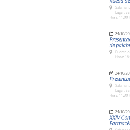
Rueda de
Salamanc
Lugar: Sa
Hora: 11:00 
24/10/20
Presentac
de palabr
Puente d
Hora: 16:
24/10/20
Presentac
Salamanc
Lugar: Sa
Hora: 11:30 
24/10/20
XXIV Cong
Farmacéu
Salamanc