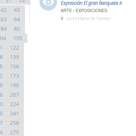
Exposición El gran banquete II
42
43
ARTE / EXPOSICIONES
Santa Marta de Tormes
63
64
84
85
04
105
1
122
8
139
5
156
2
173
9
190
6
207
3
224
0
241
7
258
4
275