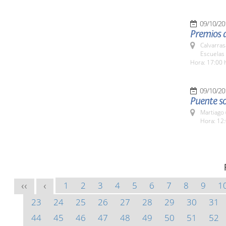
09/10/20
Premios d
Calvarras
Escuelas 
Hora: 17:00 
09/10/20
Puente s
Martiago
Hora: 12:
1
2
3
4
5
6
7
8
9
1
<<
<
23
24
25
26
27
28
29
30
31
44
45
46
47
48
49
50
51
52