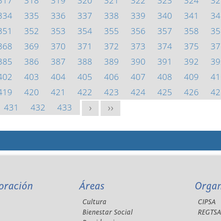
317
318
319
320
321
322
323
324
32
334
335
336
337
338
339
340
341
34
351
352
353
354
355
356
357
358
35
368
369
370
371
372
373
374
375
37
385
386
387
388
389
390
391
392
39
402
403
404
405
406
407
408
409
41
419
420
421
422
423
424
425
426
42
431
432
433
>
>>
oración
Áreas
Orga
Cultura
CIPSA
Bienestar Social
REGTS