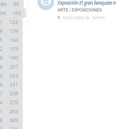
Exposición El gran banquete II
84
85
ARTE / EXPOSICIONES
04
105
Santa Marta de Tormes
1
122
8
139
5
156
2
173
9
190
6
207
3
224
0
241
7
258
4
275
1
292
8
309