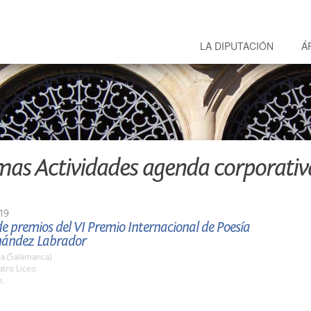
LA DIPUTACIÓN
Á
mas Actividades agenda corporativ
19
e premios del VI Premio Internacional de Poesía
rnández Labrador
a (Salamanca)
atro Liceo
h.