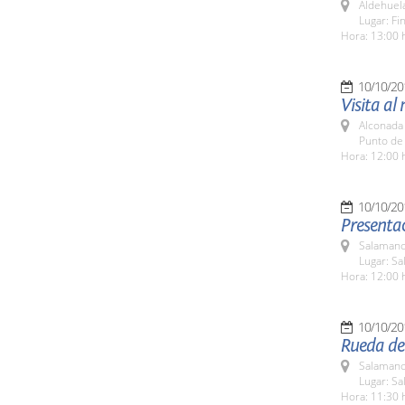
Aldehuel
Lugar: Fi
Hora: 13:00 
10/10/20
Visita al
Alconada
Punto de 
Hora: 12:00 
10/10/20
Presentac
Salamanc
Lugar: Sa
Hora: 12:00 
10/10/20
Rueda de 
Salamanc
Lugar: Sa
Hora: 11:30 