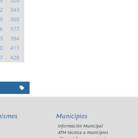
5
326
2
343
9
360
6
377
3
394
0
411
7
428
nismos
Municipios
Información Municipal
A
ATM técnica a municipios