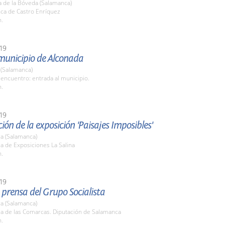
a de la Bóveda (Salamanca)
nca de Castro Enríquez
h.
19
 municipio de Alconada
 (Salamanca)
encuentro: entrada al municipio.
h.
19
ión de la exposición 'Paisajes Imposibles'
a (Salamanca)
la de Exposiciones La Salina
h.
19
prensa del Grupo Socialista
a (Salamanca)
la de las Comarcas. Diputación de Salamanca
h.