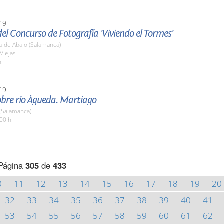
19
el Concurso de Fotografía 'Viviendo el Tormes'
a de Abajo (Salamanca)
Viejas
h.
19
obre río Águeda. Martiago
 (Salamanca)
00 h.
Página
305
de
433
0
11
12
13
14
15
16
17
18
19
20
32
33
34
35
36
37
38
39
40
41
53
54
55
56
57
58
59
60
61
62