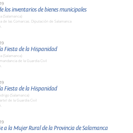
19
e los inventarios de bienes municipales
a (Salamanca)
la de las Comarcas. Diputación de Salamanca
h.
19
la Fiesta de la Hispanidad
a (Salamanca)
mandancia de la Guardia Civil
h.
19
la Fiesta de la Hispanidad
odrigo (Salamanca)
artel de la Guardia Civil
h.
19
 a la Mujer Rural de la Provincia de Salamanca