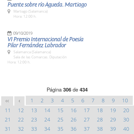
Puente sobre río Águeda. Martiago
Martiago (Salamanca)
Hora: 12:00 h.
09/10/2019
VI Premio Internacional de Poesía
Pilar Fernández Labrador
Salamanca (Salamanca)
Sala de las Comarcas. Diputación
Hora: 12:00 h.
Página
306
de
434
1
2
3
4
5
6
7
8
9
10
<<
<
11
12
13
14
15
16
17
18
19
20
21
22
23
24
25
26
27
28
29
30
31
32
33
34
35
36
37
38
39
40