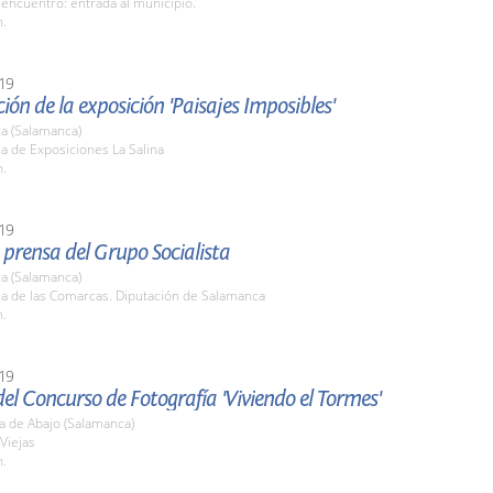
encuentro: entrada al municipio.
h.
19
ión de la exposición 'Paisajes Imposibles'
a (Salamanca)
la de Exposiciones La Salina
h.
19
prensa del Grupo Socialista
a (Salamanca)
la de las Comarcas. Diputación de Salamanca
h.
19
el Concurso de Fotografía 'Viviendo el Tormes'
a de Abajo (Salamanca)
Viejas
h.