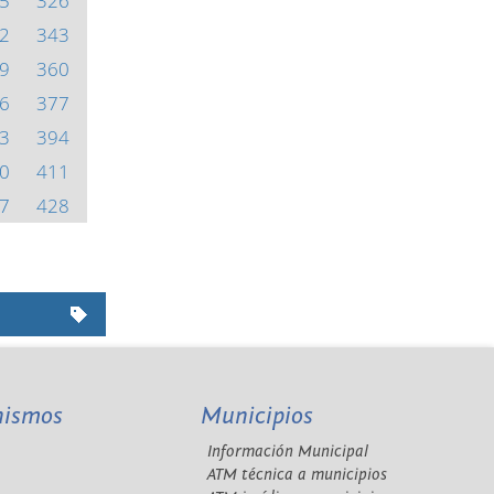
5
326
2
343
9
360
6
377
3
394
0
411
7
428
nismos
Municipios
Información Municipal
A
ATM técnica a municipios