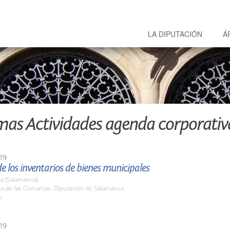
LA DIPUTACIÓN
Á
mas Actividades agenda corporativ
19
e los inventarios de bienes municipales
a (Salamanca)
la de las Comarcas. Diputación de Salamanca
h.
19