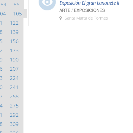
Exposición El gran banquete II
84
85
ARTE / EXPOSICIONES
04
105
Santa Marta de Tormes
1
122
8
139
5
156
2
173
9
190
6
207
3
224
0
241
7
258
4
275
1
292
8
309