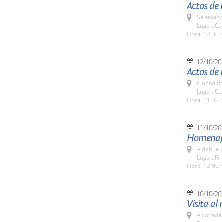
Actos de 
Salamanc
Lugar: Co
Hora: 12:30 
12/10/20
Actos de 
Ciudad R
Lugar: Cu
Hora: 11:30 
11/10/20
Homenaje
Aldehuel
Lugar: Fi
Hora: 13:00 
10/10/20
Visita al
Alconada