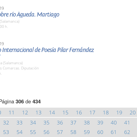
19
obre río Águeda. Martiago
 (Salamanca)
00 h.
19
 Internacional de Poesía Pilar Fernández
a (Salamanca)
as Comarcas. Diputación
h.
Página
306
de
434
0
11
12
13
14
15
16
17
18
19
20
32
33
34
35
36
37
38
39
40
41
53
54
55
56
57
58
59
60
61
62