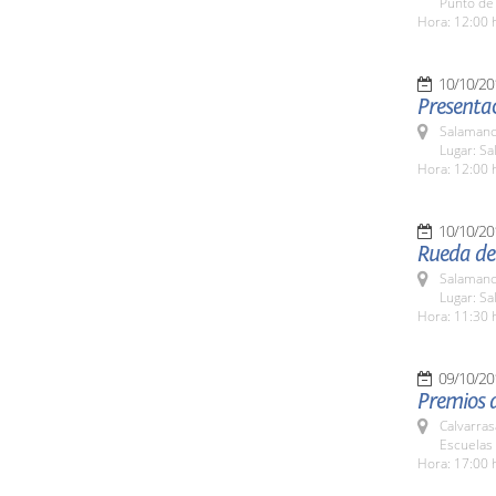
Punto de 
Hora: 12:00 
10/10/20
Presentac
Salamanc
Lugar: Sa
Hora: 12:00 
10/10/20
Rueda de 
Salamanc
Lugar: Sa
Hora: 11:30 
09/10/20
Premios d
Calvarras
Escuelas 
Hora: 17:00 