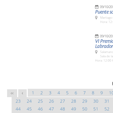
09/10/20
Puente s
Martiago
Hora: 12:
09/10/20
VI Premio
Labrador
Salamanc
Sala de l
Hora: 12:00 
1
2
3
4
5
6
7
8
9
1
<<
<
23
24
25
26
27
28
29
30
31
44
45
46
47
48
49
50
51
52