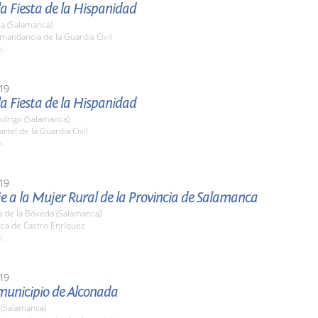
la Fiesta de la Hispanidad
a (Salamanca)
mandancia de la Guardia Civil
h.
19
la Fiesta de la Hispanidad
odrigo (Salamanca)
artel de la Guardia Civil
h.
19
 a la Mujer Rural de la Provincia de Salamanca
a de la Bóveda (Salamanca)
nca de Castro Enríquez
h.
19
 municipio de Alconada
 (Salamanca)