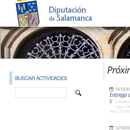
Próxi
BUSCAR ACTIVIDADES
14/10/20
Entrega d
Salamanc
Lugar: Sa
Hora: 10:30 
12/10/20