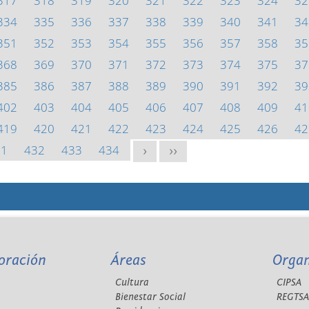
317
318
319
320
321
322
323
324
32
334
335
336
337
338
339
340
341
34
351
352
353
354
355
356
357
358
35
368
369
370
371
372
373
374
375
37
385
386
387
388
389
390
391
392
39
402
403
404
405
406
407
408
409
41
419
420
421
422
423
424
425
426
42
31
432
433
434
>
>>
oración
Áreas
Orga
Cultura
CIPSA
Bienestar Social
REGTS