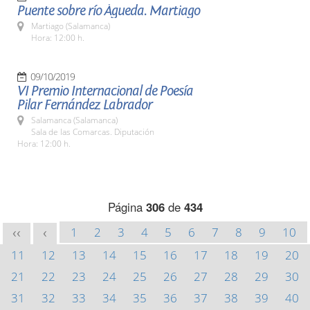
Puente sobre río Águeda. Martiago
Martiago (Salamanca)
Hora: 12:00 h.
09/10/2019
VI Premio Internacional de Poesía
Pilar Fernández Labrador
Salamanca (Salamanca)
Sala de las Comarcas. Diputación
Hora: 12:00 h.
Página
306
de
434
1
2
3
4
5
6
7
8
9
10
<<
<
11
12
13
14
15
16
17
18
19
20
21
22
23
24
25
26
27
28
29
30
31
32
33
34
35
36
37
38
39
40