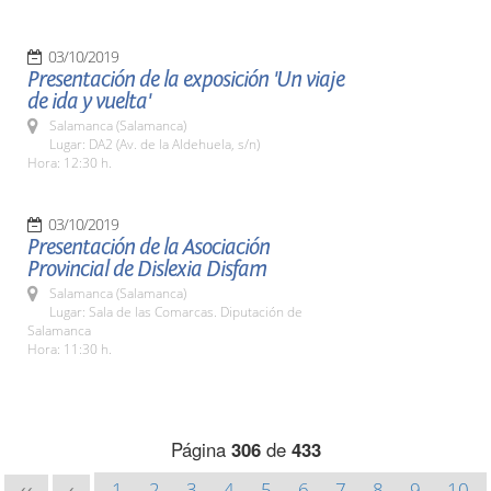
03/10/2019
Presentación de la exposición 'Un viaje
de ida y vuelta'
Salamanca (Salamanca)
Lugar: DA2 (Av. de la Aldehuela, s/n)
Hora: 12:30 h.
03/10/2019
Presentación de la Asociación
Provincial de Dislexia Disfam
Salamanca (Salamanca)
Lugar: Sala de las Comarcas. Diputación de
Salamanca
Hora: 11:30 h.
Página
306
de
433
1
2
3
4
5
6
7
8
9
10