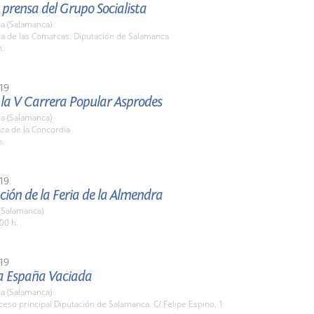
prensa del Grupo Socialista
a (Salamanca)
la de las Comarcas. Diputación de Salamanca
h.
19
 la V Carrera Popular Asprodes
a (Salamanca)
aza de la Concordia
h.
19
ión de la Feria de la Almendra
(Salamanca)
00 h.
19
la España Vaciada
a (Salamanca)
ceso principal Diputación de Salamanca. C/ Felipe Espino, 1