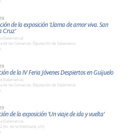
h.
19
ión de la exposición 'Llama de amor viva. San
a Cruz'
a (Salamanca)
la de las Comarcas. Diputación de Salamanca
h.
19
ión de la IV Feria Jóvenes Despiertos en Guijuelo
a (Salamanca)
la de las Comarcas. Diputación de Salamanca
h.
19
ión de la exposición 'Un viaje de ida y vuelta'
a (Salamanca)
2 (Av. de la Aldehuela, s/n)
h.