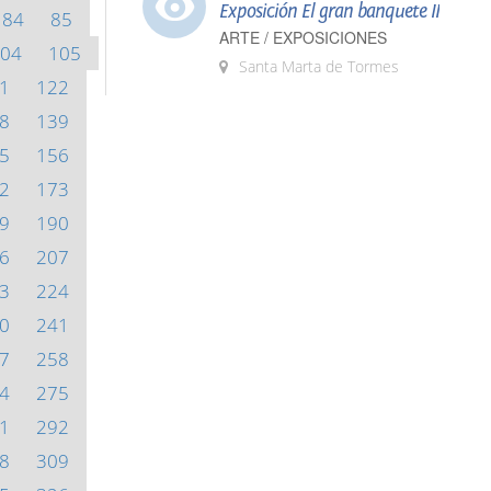
Exposición El gran banquete II
84
85
ARTE / EXPOSICIONES
04
105
Santa Marta de Tormes
1
122
8
139
5
156
2
173
9
190
6
207
3
224
0
241
7
258
4
275
1
292
8
309