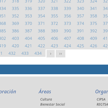
317
318
319
320
321
322
323
324
32
334
335
336
337
338
339
340
341
34
351
352
353
354
355
356
357
358
35
368
369
370
371
372
373
374
375
37
385
386
387
388
389
390
391
392
39
402
403
404
405
406
407
408
409
41
419
420
421
422
423
424
425
426
42
31
432
433
434
>
>>
oración
Áreas
Orga
Cultura
CIPSA
Bienestar Social
REGTS