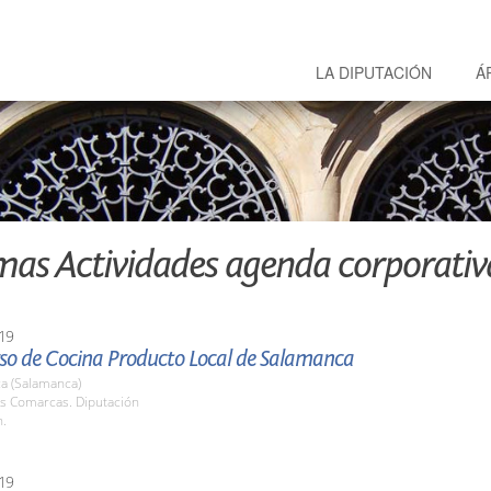
LA DIPUTACIÓN
Á
mas Actividades agenda corporativ
19
rso de Cocina Producto Local de Salamanca
a (Salamanca)
as Comarcas. Diputación
h.
19