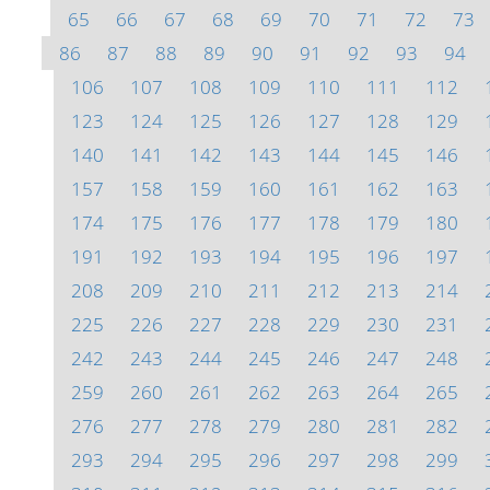
65
66
67
68
69
70
71
72
73
86
87
88
89
90
91
92
93
94
106
107
108
109
110
111
112
123
124
125
126
127
128
129
140
141
142
143
144
145
146
157
158
159
160
161
162
163
174
175
176
177
178
179
180
191
192
193
194
195
196
197
208
209
210
211
212
213
214
225
226
227
228
229
230
231
242
243
244
245
246
247
248
259
260
261
262
263
264
265
276
277
278
279
280
281
282
293
294
295
296
297
298
299