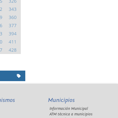
5
326
2
343
9
360
6
377
3
394
0
411
7
428
nismos
Municipios
Información Municipal
A
ATM técnica a municipios