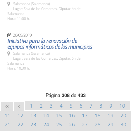
Salamanca (Salamanca)
Lugar: Sala de las Comarcas. Diputación de
Salamanca
Hora: 11:00 h.
26/09/2019
Iniciativa para la renovación de
equipos informáticos de los municipios
Salamanca (Salamanca)
Lugar: Sala de las Comarcas. Diputación de
Salamanca
Hora: 10:30 h.
Página
308
de
433
1
2
3
4
5
6
7
8
9
10
<<
<
11
12
13
14
15
16
17
18
19
20
21
22
23
24
25
26
27
28
29
30