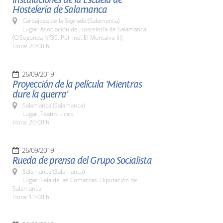
Hostelería de Salamanca
Carbajosa de la Sagrada (Salamanca)
Lugar: Asociación de Hostelería de Salamanca
(C/Segunda Nº39. Pol. Ind. El Montalvo III)
Hora: 20:00 h.
26/09/2019
Proyección de la película 'Mientras
dure la guerra'
Salamanca (Salamanca)
Lugar: Teatro Liceo
Hora: 20:00 h.
26/09/2019
Rueda de prensa del Grupo Socialista
Salamanca (Salamanca)
Lugar: Sala de las Comarcas. Diputación de
Salamanca
Hora: 11:00 h.