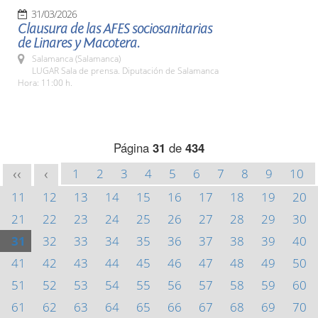
31/03/2026
Clausura de las AFES sociosanitarias
de Linares y Macotera.
Salamanca (Salamanca)
LUGAR Sala de prensa. Diputación de Salamanca
Hora: 11:00 h.
Página
31
de
434
1
2
3
4
5
6
7
8
9
10
<<
<
11
12
13
14
15
16
17
18
19
20
21
22
23
24
25
26
27
28
29
30
31
32
33
34
35
36
37
38
39
40
41
42
43
44
45
46
47
48
49
50
51
52
53
54
55
56
57
58
59
60
61
62
63
64
65
66
67
68
69
70