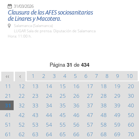
31/03/2026
Clausura de las AFES sociosanitarias
de Linares y Macotera.
Salamanca (Salamanca)
LUGAR Sala de prensa. Diputación de Salamanca
Hora: 11:00 h.
Página
31
de
434
1
2
3
4
5
6
7
8
9
10
<<
<
11
12
13
14
15
16
17
18
19
20
21
22
23
24
25
26
27
28
29
30
31
32
33
34
35
36
37
38
39
40
41
42
43
44
45
46
47
48
49
50
51
52
53
54
55
56
57
58
59
60
61
62
63
64
65
66
67
68
69
70