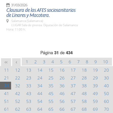
31/03/2026
Clausura de las AFES sociosanitarias
de Linares y Macotera.
Salamanca (Salamanca)
LUGAR Sala de prensa. Diputación de Salamanca
Hora: 11:00 h.
Página
31
de
434
1
2
3
4
5
6
7
8
9
10
<<
<
11
12
13
14
15
16
17
18
19
20
21
22
23
24
25
26
27
28
29
30
31
32
33
34
35
36
37
38
39
40
41
42
43
44
45
46
47
48
49
50
51
52
53
54
55
56
57
58
59
60
61
62
63
64
65
66
67
68
69
70