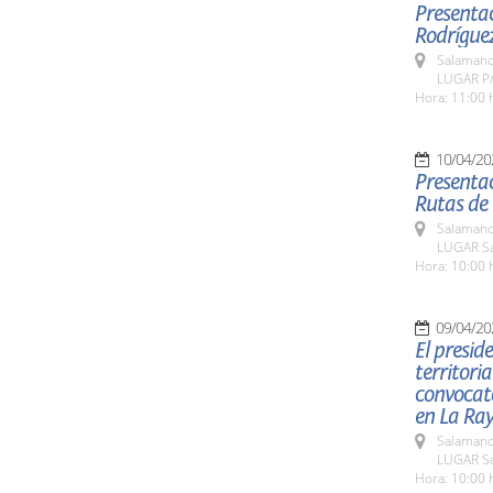
Presentac
Rodrígue
Salamanc
LUGAR P/
Hora: 11:00 
10/04/20
Presentac
Rutas de 
Salamanc
LUGAR Sa
Hora: 10:00 
09/04/20
El presid
territori
convocato
en La Ray
Salamanc
LUGAR Sa
Hora: 10:00 