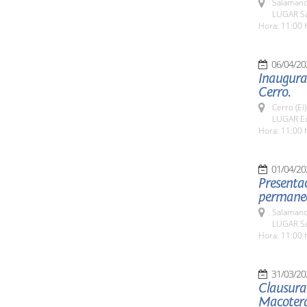
Salamanc
LUGAR Sa
Hora: 11:00 
06/04/20
Inaugurac
Cerro.
Cerro (El
LUGAR Edi
Hora: 11:00 
01/04/20
Presentac
permanece
Salamanc
LUGAR Sal
Hora: 11:00 
31/03/20
Clausura 
Macoter