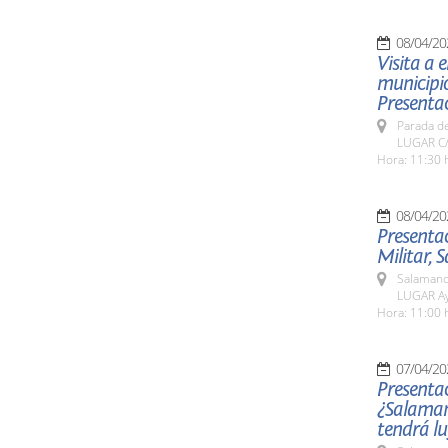
08/04/20
Visita a 
municipio
Presentac
Parada de
LUGAR C/
Hora: 11:30 
08/04/20
Presentac
Militar, 
Salamanc
LUGAR Ay
Hora: 11:00 
07/04/20
Presentac
¿Salaman
tendrá lu