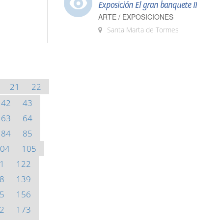
Exposición El gran banquete II
ARTE / EXPOSICIONES
Santa Marta de Tormes
21
22
42
43
63
64
84
85
04
105
1
122
8
139
5
156
2
173