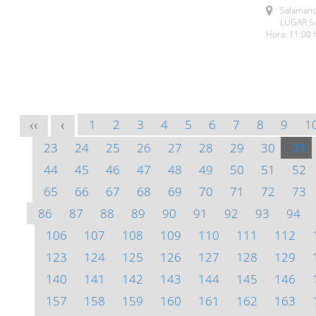
Salamanc
LUGAR Sa
Hora: 11:00 
1
2
3
4
5
6
7
8
9
1
<<
<
23
24
25
26
27
28
29
30
31
44
45
46
47
48
49
50
51
52
65
66
67
68
69
70
71
72
73
86
87
88
89
90
91
92
93
94
106
107
108
109
110
111
112
123
124
125
126
127
128
129
140
141
142
143
144
145
146
157
158
159
160
161
162
163