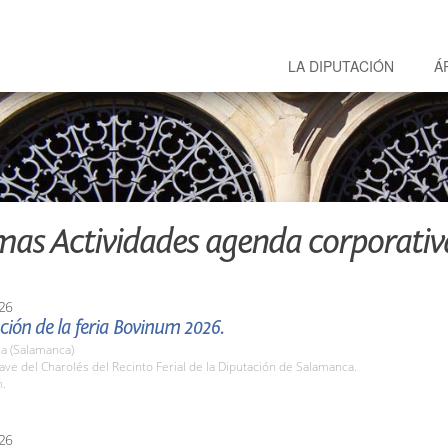
LA DIPUTACIÓN
Á
mas Actividades agenda corporativ
26
ión de la feria Bovinum 2026.
a (Salamanca)
e del Charolés del Recinto Ferial de la Diputación de Salamanca.
h.
26