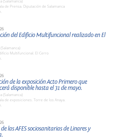
a (Salamanca)
la de Prensa. Diputación de Salamanca
h.
26
ión del Edificio Multifuncional realizado en El
) (Salamanca)
ficio Multifuncional. El Cerro
h.
26
ión de la exposición Acto Primero que
rá disponible hasta el 31 de mayo.
a (Salamanca)
a de exposiciones. Torre de los Anaya.
h.
26
de las AFES sociosanitarias de Linares y
a.