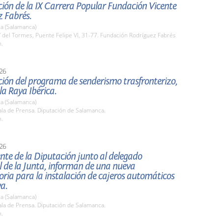
ión de la IX Carrera Popular Fundación Vicente
z Fabrés.
a (Salamanca)
 del Tormes, Puente Felipe VI, 31-77. Fundación Rodríguez Fabrés
h.
26
ión del programa de senderismo trasfronterizo,
la Raya Ibérica.
a (Salamanca)
la de Prensa. Diputación de Salamanca.
h.
26
ente de la Diputación junto al delegado
al de la Junta, informan de una nueva
ria para la instalación de cajeros automáticos
a.
a (Salamanca)
la de Prensa. Diputación de Salamanca.
h.