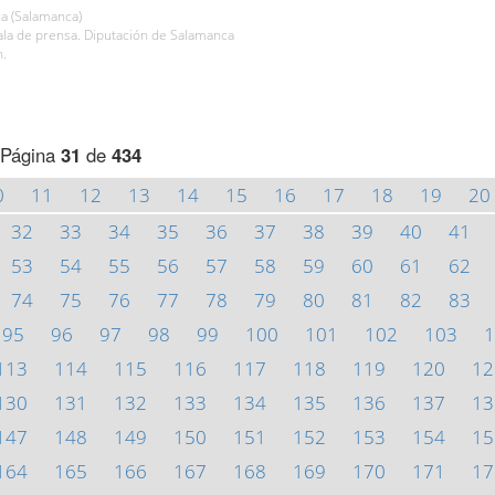
a (Salamanca)
la de prensa. Diputación de Salamanca
h.
Página
31
de
434
0
11
12
13
14
15
16
17
18
19
20
32
33
34
35
36
37
38
39
40
41
53
54
55
56
57
58
59
60
61
62
74
75
76
77
78
79
80
81
82
83
95
96
97
98
99
100
101
102
103
1
113
114
115
116
117
118
119
120
12
130
131
132
133
134
135
136
137
13
147
148
149
150
151
152
153
154
15
164
165
166
167
168
169
170
171
17