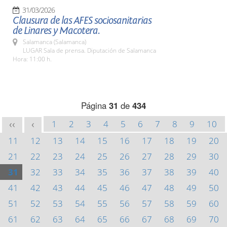
31/03/2026
Clausura de las AFES sociosanitarias
de Linares y Macotera.
Salamanca (Salamanca)
LUGAR Sala de prensa. Diputación de Salamanca
Hora: 11:00 h.
Página
31
de
434
1
2
3
4
5
6
7
8
9
10
<<
<
11
12
13
14
15
16
17
18
19
20
21
22
23
24
25
26
27
28
29
30
31
32
33
34
35
36
37
38
39
40
41
42
43
44
45
46
47
48
49
50
51
52
53
54
55
56
57
58
59
60
61
62
63
64
65
66
67
68
69
70