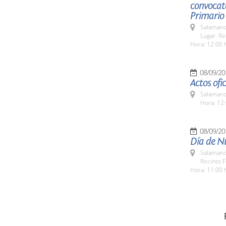
convocato
Primario
Salamanc
Lugar: Re
Hora: 12:00 
08/09/20
Actos ofi
Salamanc
Hora: 12:
08/09/20
Día de N
Salamanc
Recinto F
Hora: 11:00 