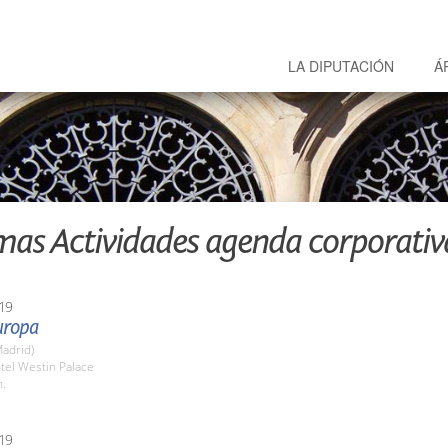
LA DIPUTACIÓN
Á
mas Actividades agenda corporativ
19
uropa
adrid)
tel Westin Palace
h.
19