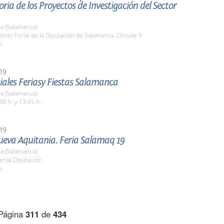
ria de los Proyectos de Investigación del Sector
a (Salamanca)
cinto Ferial de la Diputación de Salamanca. Circular II
h.
19
ciales Feriasy Fiestas Salamanca
a (Salamanca)
00 h. y 13:45 h.
19
ueva Aquitania. Feria Salamaq 19
a (Salamanca)
erial Diputación
h.
Página
311
de
434