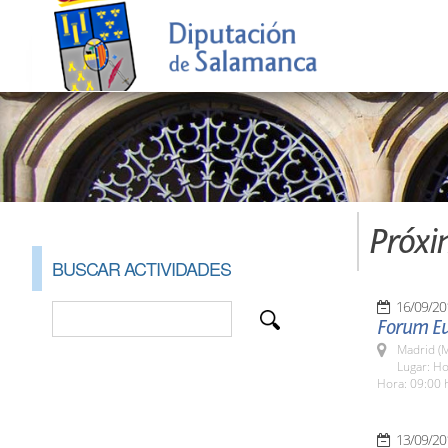
Próxi
BUSCAR ACTIVIDADES
16/09/20
Forum E
Madrid (M
Lugar: Ho
Hora: 09:00 
13/09/20