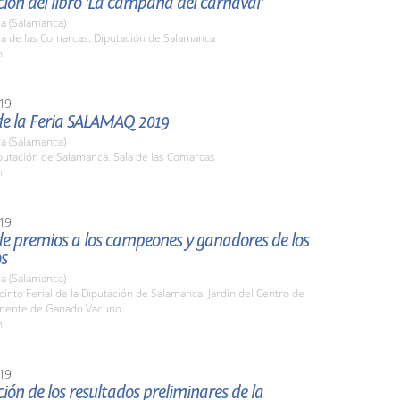
ión del libro 'La campana del carnaval'
a (Salamanca)
la de las Comarcas. Diputación de Salamanca
h.
19
de la Feria SALAMAQ 2019
a (Salamanca)
putación de Salamanca. Sala de las Comarcas
h.
19
e premios a los campeones y ganadores de los
s
a (Salamanca)
cinto Ferial de la Diputación de Salamanca. Jardín del Centro de
nente de Ganado Vacuno
h.
19
ión de los resultados preliminares de la