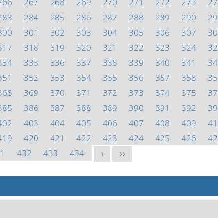
266
267
268
269
270
271
272
273
27
283
284
285
286
287
288
289
290
29
300
301
302
303
304
305
306
307
30
317
318
319
320
321
322
323
324
32
334
335
336
337
338
339
340
341
34
351
352
353
354
355
356
357
358
35
368
369
370
371
372
373
374
375
37
385
386
387
388
389
390
391
392
39
402
403
404
405
406
407
408
409
41
419
420
421
422
423
424
425
426
42
31
432
433
434
>
>>