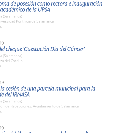
toma de posesión como rectora e inauguración
o académico de la UPSA
a (Salamanca)
iversidad Pontificia de Salamanca
h.
19
el cheque 'Cuestación Día del Cáncer'
a (Salamanca)
za del Corrillo
h.
19
la cesión de una parcela municipal para la
de del IRNASA
a (Salamanca)
alón de Recepciones. Ayuntamiento de Salamanca
h.
19