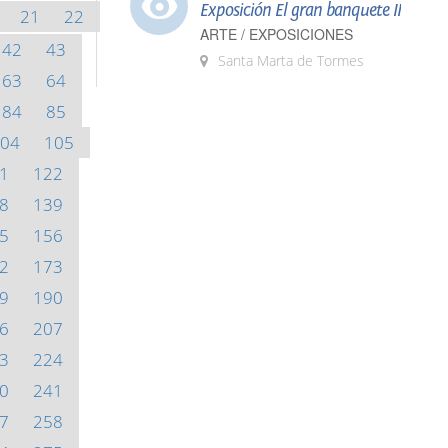
Exposición El gran banquete II
21
22
ARTE / EXPOSICIONES
42
43
Santa Marta de Tormes
63
64
84
85
04
105
1
122
8
139
5
156
2
173
9
190
6
207
3
224
0
241
7
258