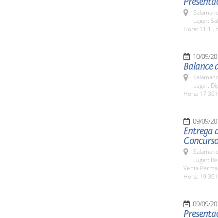
Presentac
Salamanc
Lugar: Sa
Hora: 11:15 
10/09/20
Balance 
Salamanc
Lugar: Di
Hora: 17:30 
09/09/20
Entrega d
Concurso
Salamanc
Lugar: Re
Venta Perma
Hora: 19:30 
09/09/20
Presentac