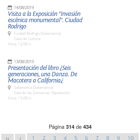
14/08/2019
Visita a la Exposición "Invasión
escénica monumental". Ciudad
Rodrigo
Ciudad Rodrigo (Salamanca)
Casa de Cultura
Hora: 12:00 h.
13/08/2019
Presentación del libro ¿Seis
generaciones, una Danza. De
Macotera a California¿
Salamanca (Salamanca)
Sala de las Comarcas. Diputación
Hora: 13:00 h.
Página
314
de
434
1
2
3
4
5
6
7
8
9
10
<<
<