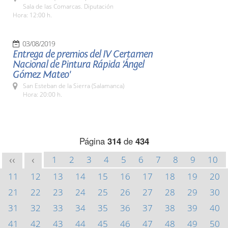
Sala de las Comarcas. Diputación
Hora: 12:00 h.
03/08/2019
Entrega de premios del IV Certamen
Nacional de Pintura Rápida 'Ángel
Gómez Mateo'
San Esteban de la Sierra (Salamanca)
Hora: 20:00 h.
Página
314
de
434
1
2
3
4
5
6
7
8
9
10
<<
<
11
12
13
14
15
16
17
18
19
20
21
22
23
24
25
26
27
28
29
30
31
32
33
34
35
36
37
38
39
40
41
42
43
44
45
46
47
48
49
50