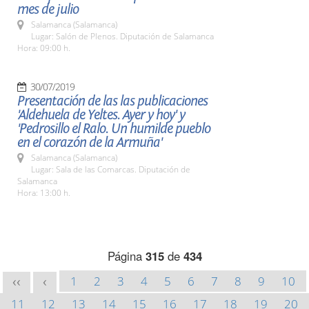
mes de julio
Salamanca (Salamanca)
Lugar: Salón de Plenos. Diputación de Salamanca
Hora: 09:00 h.
30/07/2019
Presentación de las las publicaciones
'Aldehuela de Yeltes. Ayer y hoy' y
'Pedrosillo el Ralo. Un humilde pueblo
en el corazón de la Armuña'
Salamanca (Salamanca)
Lugar: Sala de las Comarcas. Diputación de
Salamanca
Hora: 13:00 h.
Página
315
de
434
1
2
3
4
5
6
7
8
9
10
<<
<
11
12
13
14
15
16
17
18
19
20