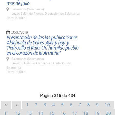
mes de julio
Salamanca (Salamanca)
Lugar: Salón de Plenos. Diputación de Salamanca
Hora: 09:00 h.
30/07/2019
Presentación de las las publicaciones
'Aldehuela de Yeltes. Ayer y hoy' y
'Pedrosillo el Ralo. Un humilde pueblo
en el corazón de la Armuña'
Salamanca (Salamanca)
Lugar: Sala de las Comarcas. Diputación de
Salamanca
Hora: 13:00 h.
Página
315
de
434
1
2
3
4
5
6
7
8
9
10
<<
<
11
12
13
14
15
16
17
18
19
20