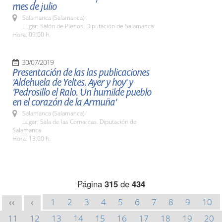
mes de julio
Salamanca (Salamanca)
Lugar: Salón de Plenos. Diputación de Salamanca
Hora: 09:00 h.
30/07/2019
Presentación de las las publicaciones
'Aldehuela de Yeltes. Ayer y hoy' y
'Pedrosillo el Ralo. Un humilde pueblo
en el corazón de la Armuña'
Salamanca (Salamanca)
Lugar: Sala de las Comarcas. Diputación de
Salamanca
Hora: 13:00 h.
Página
315
de
434
1
2
3
4
5
6
7
8
9
10
<<
<
11
12
13
14
15
16
17
18
19
20