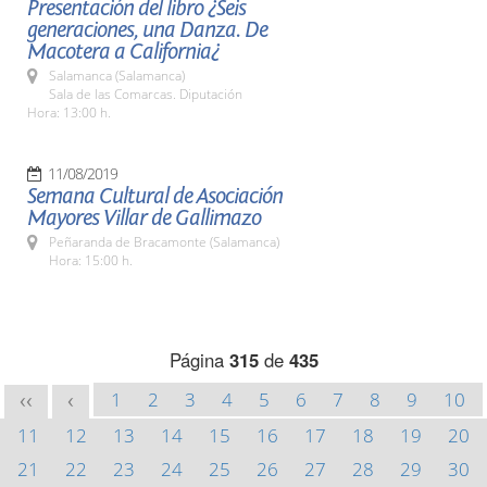
Presentación del libro ¿Seis
generaciones, una Danza. De
Macotera a California¿
Salamanca (Salamanca)
Sala de las Comarcas. Diputación
Hora: 13:00 h.
11/08/2019
Semana Cultural de Asociación
Mayores Villar de Gallimazo
Peñaranda de Bracamonte (Salamanca)
Hora: 15:00 h.
Página
315
de
435
1
2
3
4
5
6
7
8
9
10
<<
<
11
12
13
14
15
16
17
18
19
20
21
22
23
24
25
26
27
28
29
30