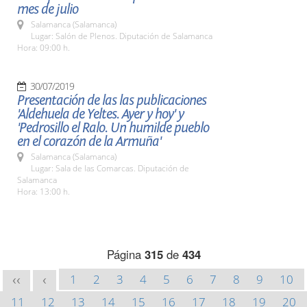
mes de julio
Salamanca (Salamanca)
Lugar: Salón de Plenos. Diputación de Salamanca
Hora: 09:00 h.
30/07/2019
Presentación de las las publicaciones
'Aldehuela de Yeltes. Ayer y hoy' y
'Pedrosillo el Ralo. Un humilde pueblo
en el corazón de la Armuña'
Salamanca (Salamanca)
Lugar: Sala de las Comarcas. Diputación de
Salamanca
Hora: 13:00 h.
Página
315
de
434
1
2
3
4
5
6
7
8
9
10
<<
<
11
12
13
14
15
16
17
18
19
20