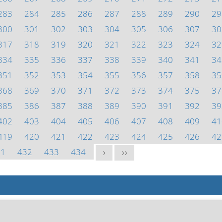
283
284
285
286
287
288
289
290
29
300
301
302
303
304
305
306
307
30
317
318
319
320
321
322
323
324
32
334
335
336
337
338
339
340
341
34
351
352
353
354
355
356
357
358
35
368
369
370
371
372
373
374
375
37
385
386
387
388
389
390
391
392
39
402
403
404
405
406
407
408
409
41
419
420
421
422
423
424
425
426
42
31
432
433
434
>
>>