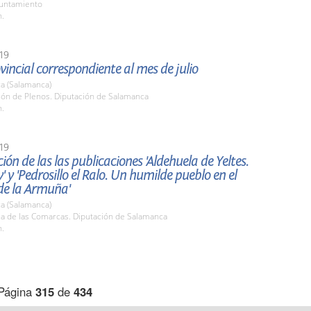
yuntamiento
h.
19
vincial correspondiente al mes de julio
a (Salamanca)
lón de Plenos. Diputación de Salamanca
h.
19
ión de las las publicaciones 'Aldehuela de Yeltes.
y' y 'Pedrosillo el Ralo. Un humilde pueblo en el
de la Armuña'
a (Salamanca)
la de las Comarcas. Diputación de Salamanca
h.
Página
315
de
434