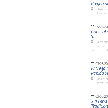
Pregón de
Vitigudin
Hora: 22:
09/08/20
Concentra
S.
Salamanc
Sala de l
Hora: 12:00 
03/08/20
Entrega 
Rápida '
San Esteb
Hora: 20:
03/08/20
XIII Feri
Tradicion