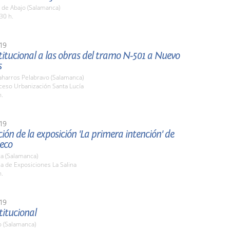
 de Abajo (Salamanca)
30 h.
19
stitucional a las obras del tramo N-501 a Nuevo
s
harros Pelabravo (Salamanca)
ceso Urbanización Santa Lucía
h.
19
ión de la exposición 'La primera intención' de
Seco
a (Salamanca)
la de Exposiciones La Salina
h.
19
titucional
o (Salamanca)