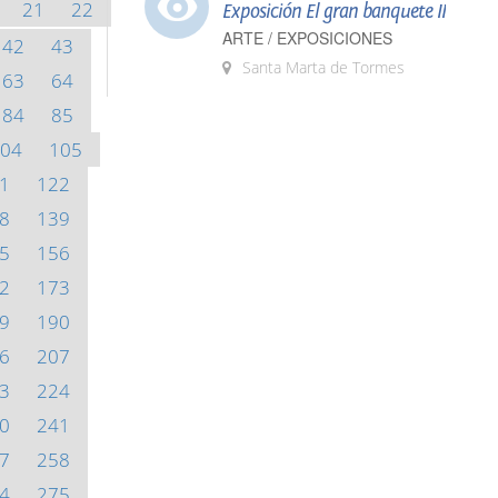
21
22
Exposición El gran banquete II
ARTE / EXPOSICIONES
42
43
Santa Marta de Tormes
63
64
84
85
04
105
1
122
8
139
5
156
2
173
9
190
6
207
3
224
0
241
7
258
4
275