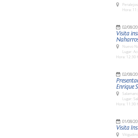
Peralejos
Hora: 11:
02/08/20
Visita in
Naharro
Nuevo Na
Lugar: Ac
Hora: 12:30 
02/08/20
Presentac
Enrique 
Salamanc
Lugar: Sa
Hora: 11:30 
01/08/20
Visita Ins
Vitigudin