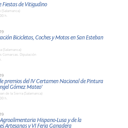
 Fiestas de Vitigudino
o (Salamanca)
00 h.
19
ción Bicicletas, Coches y Motos en San Esteban
a (Salamanca)
as Comarcas. Diputación
h.
19
de premios del IV Certamen Nacional de Pintura
Ángel Gómez Mateo'
an de la Sierra (Salamanca)
00 h.
19
a Agroalimentaria Hispano-Lusa y de la
es Artesanas y VI Feria Ganadera