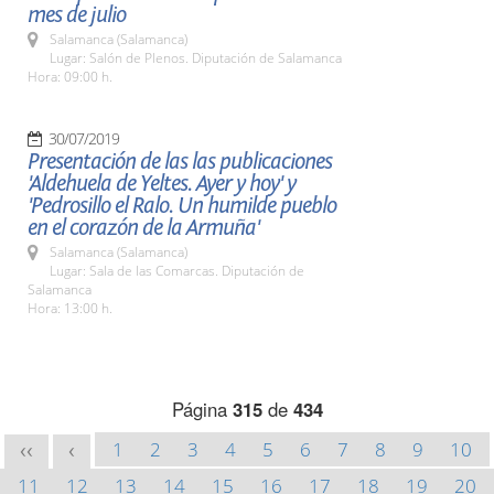
mes de julio
Salamanca (Salamanca)
Lugar: Salón de Plenos. Diputación de Salamanca
Hora: 09:00 h.
30/07/2019
Presentación de las las publicaciones
'Aldehuela de Yeltes. Ayer y hoy' y
'Pedrosillo el Ralo. Un humilde pueblo
en el corazón de la Armuña'
Salamanca (Salamanca)
Lugar: Sala de las Comarcas. Diputación de
Salamanca
Hora: 13:00 h.
Página
315
de
434
1
2
3
4
5
6
7
8
9
10
<<
<
11
12
13
14
15
16
17
18
19
20