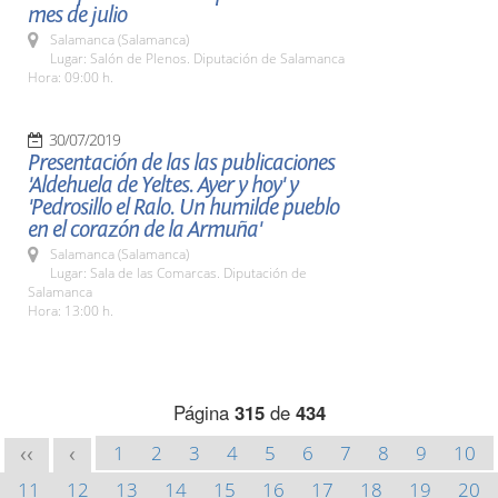
mes de julio
Salamanca (Salamanca)
Lugar: Salón de Plenos. Diputación de Salamanca
Hora: 09:00 h.
30/07/2019
Presentación de las las publicaciones
'Aldehuela de Yeltes. Ayer y hoy' y
'Pedrosillo el Ralo. Un humilde pueblo
en el corazón de la Armuña'
Salamanca (Salamanca)
Lugar: Sala de las Comarcas. Diputación de
Salamanca
Hora: 13:00 h.
Página
315
de
434
1
2
3
4
5
6
7
8
9
10
<<
<
11
12
13
14
15
16
17
18
19
20