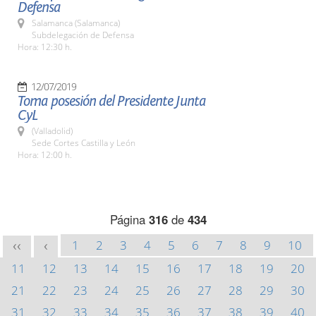
Defensa
Salamanca (Salamanca)
Subdelegación de Defensa
Hora: 12:30 h.
12/07/2019
Toma posesión del Presidente Junta
CyL
(Valladolid)
Sede Cortes Castilla y León
Hora: 12:00 h.
Página
316
de
434
1
2
3
4
5
6
7
8
9
10
<<
<
11
12
13
14
15
16
17
18
19
20
21
22
23
24
25
26
27
28
29
30
31
32
33
34
35
36
37
38
39
40