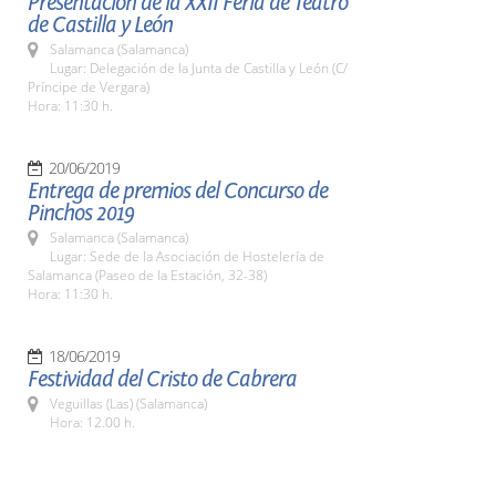
Presentación de la XXII Feria de Teatro
de Castilla y León
Salamanca (Salamanca)
Lugar: Delegación de la Junta de Castilla y León (C/
Príncipe de Vergara)
Hora: 11:30 h.
20/06/2019
Entrega de premios del Concurso de
Pinchos 2019
Salamanca (Salamanca)
Lugar: Sede de la Asociación de Hostelería de
Salamanca (Paseo de la Estación, 32-38)
Hora: 11:30 h.
18/06/2019
Festividad del Cristo de Cabrera
Veguillas (Las) (Salamanca)
Hora: 12.00 h.